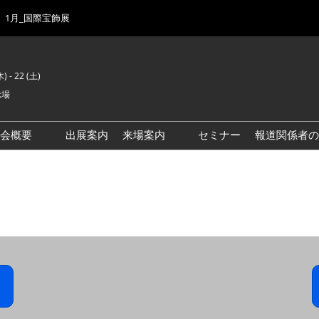
1月_国際宝飾展
) - 22 (土)
示場
示会概要
出展案内
来場案内
セミナー
報道関係者の
前回来場者数
会場風景
ゾーンマップ
IJK 出展社おすすめ商品ガイ
ド