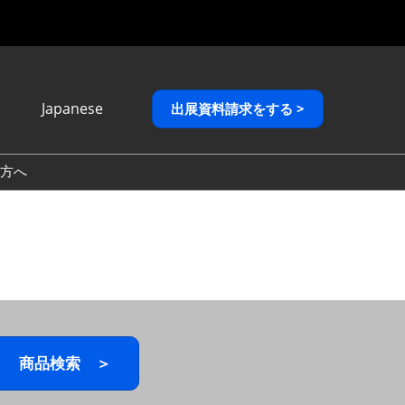
Japanese
出展資料請求をする >
Japanese
English
方へ
繁體中文
商品検索 ＞