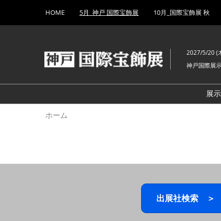
Press
ス
HOME
5月_神戸 国際宝飾展
10月_国際宝飾展 秋
Escape
キ
to
ッ
close
プ
the
2027/5/20 (木
し
menu.
神戸国際展
て
進
む
展
ホーム
出展社検索 ＞