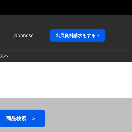
Japanese
出展資料請求をする >
Japanese
English
方へ
繁體中文
商品検索 ＞