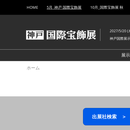
Press
ス
HOME
5月_神戸 国際宝飾展
10月_国際宝飾展 秋
Escape
キ
to
ッ
close
プ
the
2027/5/20 (木
し
menu.
神戸国際展
て
進
む
展
ホーム
出展社検索 ＞