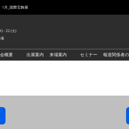
1月_国際宝飾展
) - 22 (土)
示場
示会概要
出展案内
来場案内
セミナー
報道関係者の
前回来場者数
会場風景
ゾーンマップ
IJK 出展社おすすめ商品ガイ
ド