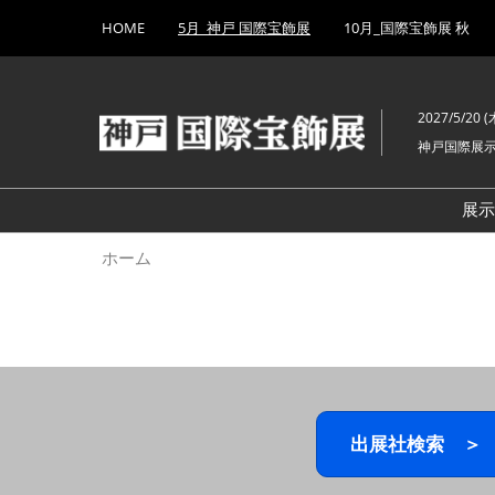
Press
ス
HOME
5月_神戸 国際宝飾展
10月_国際宝飾展 秋
Escape
キ
to
ッ
close
プ
the
2027/5/20 (木
し
menu.
神戸国際展
て
進
む
展
ホーム
出展社検索 ＞