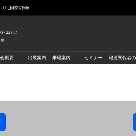
1月_国際宝飾展
) - 22 (土)
示場
示会概要
出展案内
来場案内
セミナー
報道関係者の
前回来場者数
会場風景
ゾーンマップ
IJK 出展社おすすめ商品ガイ
ド