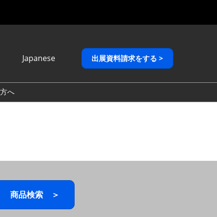
Japanese
出展資料請求をする >
Japanese
English
方へ
繁體中文
商品検索 ＞