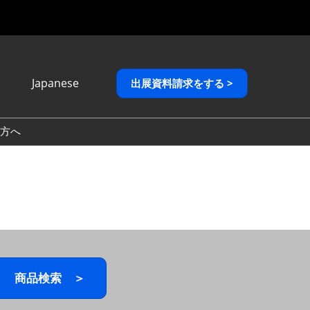
Japanese
出展資料請求をする >
Japanese
English
方へ
繁體中文
商品検索 ＞