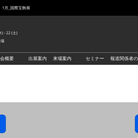
1月_国際宝飾展
) - 22 (土)
示場
示会概要
出展案内
来場案内
セミナー
報道関係者の
前回来場者数
会場風景
ゾーンマップ
IJK 出展社おすすめ商品ガイ
ド