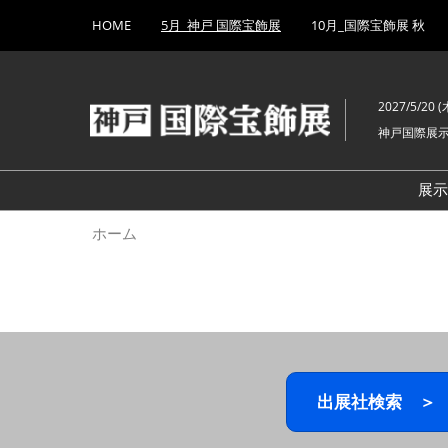
Press
ス
HOME
5月_神戸 国際宝飾展
10月_国際宝飾展 秋
Escape
キ
to
ッ
close
プ
the
2027/5/20 (木
し
menu.
神戸国際展
て
進
む
展
ホーム
出展社検索 ＞