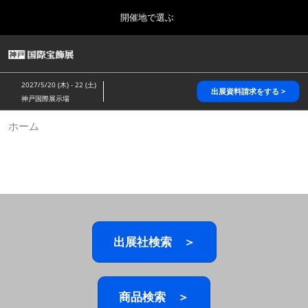
Press
ス
開催地で選ぶ
Escape
キ
to
ッ
close
HOME
グ
プ
the
ロ
2026年10月28日
し
ー
menu.
パシフィコ横浜/Pacifico Yokohama,Japan
2027/5/20 (木) - 22 (土)
バ
出展資料請求をする >
て
神戸国際展示場
ル
進
ナ
5月_神戸 国際宝飾展
ホーム
ビ
む
2027年05月20日
ゲ
神戸国際展示場/ Kobe International Exhibition Hall, Japan
ー
シ
ョ
10月_国際宝飾展 秋
ン
2026年10月28日
を
パシフィコ横浜/Pacifico Yokohama,Japan
折
り
た
出展社検索 ＞
1月_国際宝飾展
た
2027年01月27日
む
幕張メッセ/Makuhari Messe
商品検索 ＞