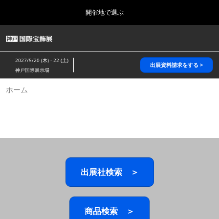
Press
ス
開催地で選ぶ
Escape
キ
to
ッ
close
HOME
グ
プ
the
ロ
2026年10月28日
し
ー
menu.
パシフィコ横浜/Pacifico Yokohama,Japan
2027/5/20 (木) - 22 (土)
バ
出展資料請求をする >
て
神戸国際展示場
ル
進
ナ
5月_神戸 国際宝飾展
ホーム
ビ
む
2027年05月20日
ゲ
神戸国際展示場/ Kobe International Exhibition Hall, Japan
ー
シ
ョ
10月_国際宝飾展 秋
ン
2026年10月28日
を
パシフィコ横浜/Pacifico Yokohama,Japan
折
り
た
出展社検索 ＞
1月_国際宝飾展
た
2027年01月27日
む
幕張メッセ/Makuhari Messe
商品検索 ＞