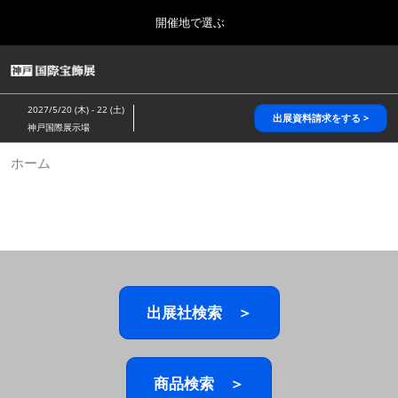
Press
ス
開催地で選ぶ
Escape
キ
to
ッ
close
HOME
グ
プ
the
ロ
2026年10月28日
し
ー
menu.
パシフィコ横浜/Pacifico Yokohama,Japan
2027/5/20 (木) - 22 (土)
バ
出展資料請求をする >
て
神戸国際展示場
ル
進
ナ
5月_神戸 国際宝飾展
ホーム
ビ
む
2027年05月20日
ゲ
神戸国際展示場/ Kobe International Exhibition Hall, Japan
ー
シ
ョ
10月_国際宝飾展 秋
ン
2026年10月28日
を
パシフィコ横浜/Pacifico Yokohama,Japan
折
り
た
出展社検索 ＞
1月_国際宝飾展
た
2027年01月27日
む
幕張メッセ/Makuhari Messe
商品検索 ＞