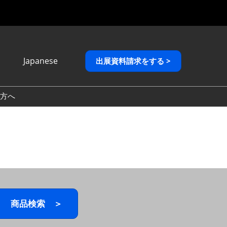
Japanese
出展資料請求をする >
Japanese
English
方へ
繁體中文
商品検索 ＞