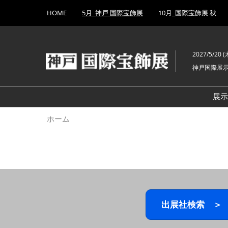
Press
ス
HOME
5月_神戸 国際宝飾展
10月_国際宝飾展 秋
Escape
キ
to
ッ
close
プ
the
2027/5/20 (木
し
menu.
神戸国際展
て
進
む
展
ホーム
出展社検索 ＞