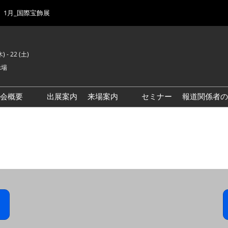
1月_国際宝飾展
) - 22 (土)
示場
示会概要
出展案内
来場案内
セミナー
報道関係者の
前回来場者数
会場風景
ゾーンマップ
IJK 出展社おすすめ商品ガイ
ド