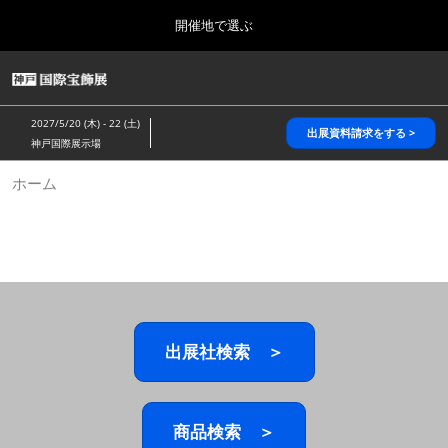
Press
ス
開催地で選ぶ
Escape
キ
to
ッ
close
HOME
グ
プ
the
ロ
2026年10月28日
し
ー
menu.
パシフィコ横浜/Pacifico Yokohama,Japan
2027/5/20 (木) - 22 (土)
バ
出展資料請求をする >
て
神戸国際展示場
ル
進
ナ
5月_神戸 国際宝飾展
ホーム
ビ
む
2027年05月20日
ゲ
神戸国際展示場/ Kobe International Exhibition Hall, Japan
ー
シ
ョ
10月_国際宝飾展 秋
ン
2026年10月28日
を
パシフィコ横浜/Pacifico Yokohama,Japan
折
り
た
出展社検索 ＞
1月_国際宝飾展
た
2027年01月27日
む
幕張メッセ/Makuhari Messe
商品検索 ＞