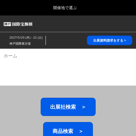
Press
ス
開催地で選ぶ
Escape
キ
to
ッ
close
HOME
グ
プ
the
ロ
2026年10月28日
し
ー
menu.
パシフィコ横浜/Pacifico Yokohama,Japan
2027/5/20 (木) - 22 (土)
バ
出展資料請求をする >
て
神戸国際展示場
ル
進
ナ
5月_神戸 国際宝飾展
ホーム
ビ
む
2027年05月20日
ゲ
神戸国際展示場/ Kobe International Exhibition Hall, Japan
ー
シ
ョ
10月_国際宝飾展 秋
ン
2026年10月28日
を
パシフィコ横浜/Pacifico Yokohama,Japan
折
り
た
出展社検索 ＞
1月_国際宝飾展
た
2027年01月27日
む
幕張メッセ/Makuhari Messe
商品検索 ＞