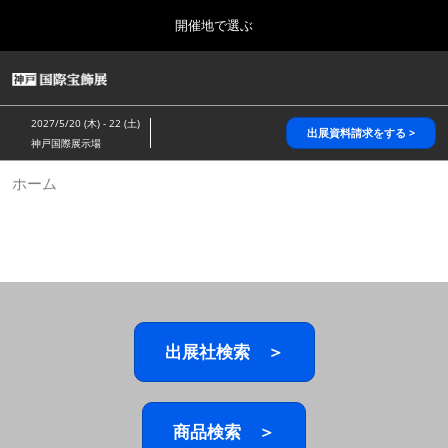
Press
ス
開催地で選ぶ
Escape
キ
to
ッ
close
HOME
グ
プ
the
ロ
2026年10月28日
し
ー
menu.
パシフィコ横浜/Pacifico Yokohama,Japan
2027/5/20 (木) - 22 (土)
バ
出展資料請求をする >
て
神戸国際展示場
ル
進
ナ
5月_神戸 国際宝飾展
ホーム
ビ
む
2027年05月20日
ゲ
神戸国際展示場/ Kobe International Exhibition Hall, Japan
ー
シ
ョ
10月_国際宝飾展 秋
ン
2026年10月28日
を
パシフィコ横浜/Pacifico Yokohama,Japan
折
り
た
出展社検索 ＞
1月_国際宝飾展
た
2027年01月27日
む
幕張メッセ/Makuhari Messe
商品検索 ＞