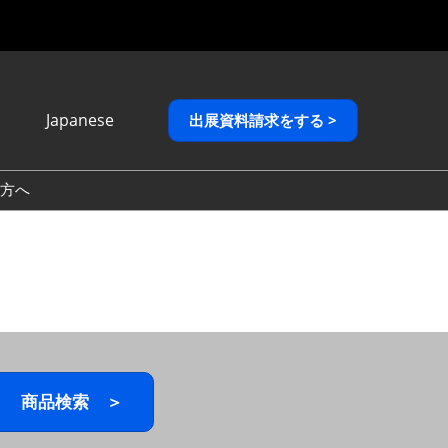
Japanese
出展資料請求をする >
Japanese
English
方へ
繁體中文
商品検索 ＞