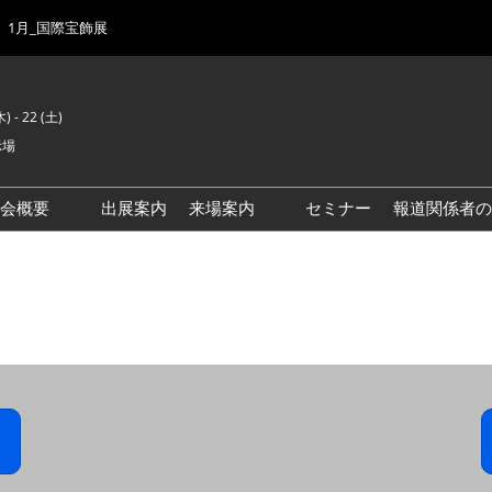
1月_国際宝飾展
) - 22 (土)
示場
示会概要
出展案内
来場案内
セミナー
報道関係者の
前回来場者数
会場風景
ゾーンマップ
IJK 出展社おすすめ商品ガイ
ド