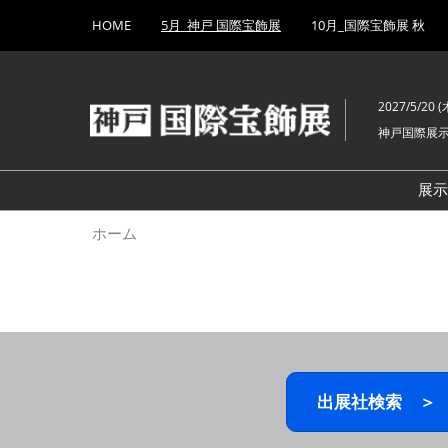
Press
ス
HOME
5月_神戸 国際宝飾展
10月_国際宝飾展 秋
Escape
キ
to
ッ
close
プ
the
2027/5/20 (木
し
menu.
神戸国際展
て
進
む
展
ホーム
出展社検索 ＞