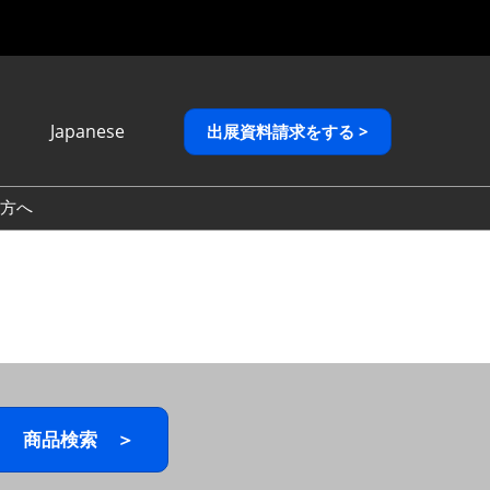
Japanese
出展資料請求をする >
Japanese
English
方へ
繁體中文
商品検索 ＞