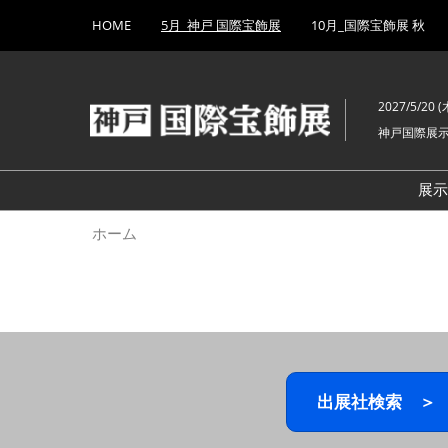
Press
ス
HOME
5月_神戸 国際宝飾展
10月_国際宝飾展 秋
Escape
キ
to
ッ
close
プ
the
2027/5/20 (木
し
menu.
神戸国際展
て
進
む
展
ホーム
出展社検索 ＞