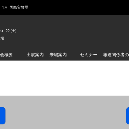
1月_国際宝飾展
) - 22 (土)
示場
示会概要
出展案内
来場案内
セミナー
報道関係者の
前回来場者数
会場風景
ゾーンマップ
IJK 出展社おすすめ商品ガイ
ド