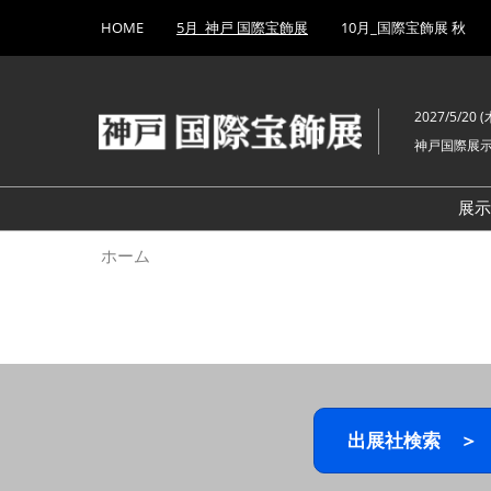
Press
ス
HOME
5月_神戸 国際宝飾展
10月_国際宝飾展 秋
Escape
キ
to
ッ
close
プ
the
2027/5/20 (木
し
menu.
神戸国際展
て
進
む
展
ホーム
出展社検索 ＞