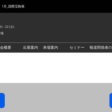
1月_国際宝飾展
) - 22 (土)
示場
示会概要
出展案内
来場案内
セミナー
報道関係者の
前回来場者数
会場風景
ゾーンマップ
IJK 出展社おすすめ商品ガイ
ド