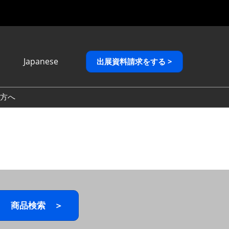
Japanese
出展資料請求をする >
Japanese
English
方へ
繁體中文
商品検索 ＞