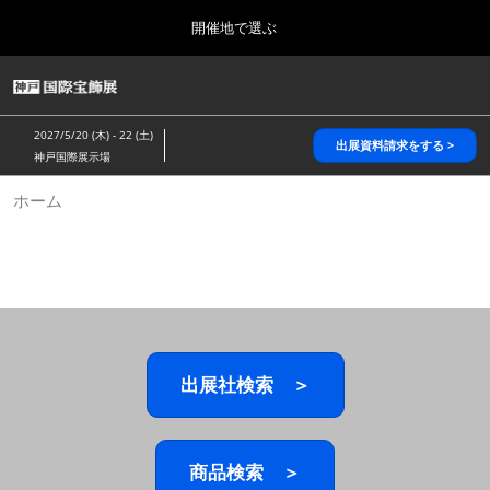
Press
ス
開催地で選ぶ
Escape
キ
to
ッ
close
HOME
グ
プ
the
ロ
2026年10月28日
し
ー
menu.
パシフィコ横浜/Pacifico Yokohama,Japan
2027/5/20 (木) - 22 (土)
バ
出展資料請求をする >
て
神戸国際展示場
ル
進
ナ
5月_神戸 国際宝飾展
ホーム
ビ
む
2027年05月20日
ゲ
神戸国際展示場/ Kobe International Exhibition Hall, Japan
ー
シ
ョ
10月_国際宝飾展 秋
ン
2026年10月28日
を
パシフィコ横浜/Pacifico Yokohama,Japan
折
り
た
出展社検索 ＞
1月_国際宝飾展
た
2027年01月27日
む
幕張メッセ/Makuhari Messe
商品検索 ＞