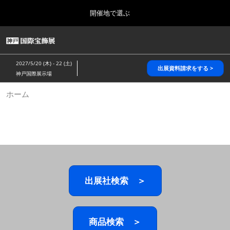
Press
ス
開催地で選ぶ
Escape
キ
to
ッ
close
HOME
グ
プ
the
ロ
2026年10月28日
し
ー
menu.
パシフィコ横浜/Pacifico Yokohama,Japan
2027/5/20 (木) - 22 (土)
バ
出展資料請求をする >
て
神戸国際展示場
ル
進
ナ
5月_神戸 国際宝飾展
ホーム
ビ
む
2027年05月20日
ゲ
神戸国際展示場/ Kobe International Exhibition Hall, Japan
ー
シ
ョ
10月_国際宝飾展 秋
ン
2026年10月28日
を
パシフィコ横浜/Pacifico Yokohama,Japan
折
り
た
出展社検索 ＞
1月_国際宝飾展
た
2027年01月27日
む
幕張メッセ/Makuhari Messe
商品検索 ＞