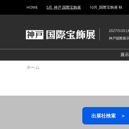
Press
ス
HOME
5月_神戸 国際宝飾展
10月_国際宝飾展 秋
Escape
キ
to
ッ
close
プ
the
2027/5/20 (木
し
menu.
神戸国際展
て
進
む
展
ホーム
出展社検索 ＞