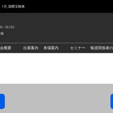
1月_国際宝飾展
) - 22 (土)
示場
示会概要
出展案内
来場案内
セミナー
報道関係者の
前回来場者数
会場風景
ゾーンマップ
IJK 出展社おすすめ商品ガイ
ド