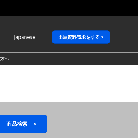
Japanese
出展資料請求をする >
Japanese
English
方へ
繁體中文
商品検索 ＞