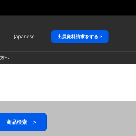
Japanese
出展資料請求をする >
Japanese
English
方へ
繁體中文
商品検索 ＞