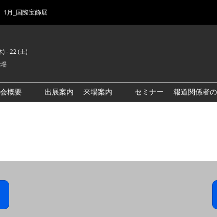
1月_国際宝飾展
) - 22 (土)
示場
示会概要
出展案内
来場案内
セミナー
報道関係者の
前回来場者数
会場風景
ゾーンマップ
IJK 出展社おすすめ商品ガイ
ド