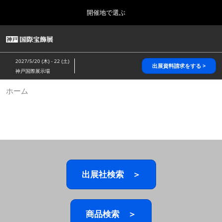
Press
ス
開催地で選ぶ
Escape
キ
to
ッ
close
HOME
グ
プ
the
ロ
2026年10月28日
し
ー
menu.
パシフィコ横浜/Pacifico Yokohama,Japan
2027/5/20 (木) - 22 (土)
バ
出展資料請求をする >
て
神戸国際展示場
ル
進
ナ
5月_神戸 国際宝飾展
ホーム
ビ
む
2027年05月20日
ゲ
神戸国際展示場/ Kobe International Exhibition Hall, Japan
ー
シ
ョ
10月_国際宝飾展 秋
ン
2026年10月28日
を
パシフィコ横浜/Pacifico Yokohama,Japan
折
り
た
出展社検索 ＞
1月_国際宝飾展
た
2027年01月27日
む
幕張メッセ/Makuhari Messe
商品検索 ＞