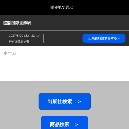
Press
ス
開催地で選ぶ
Escape
キ
to
ッ
close
HOME
グ
プ
the
ロ
2026年10月28日
し
ー
menu.
パシフィコ横浜/Pacifico Yokohama,Japan
2027/5/20 (木) - 22 (土)
バ
出展資料請求をする >
て
神戸国際展示場
ル
進
ナ
5月_神戸 国際宝飾展
ホーム
ビ
む
2027年05月20日
ゲ
神戸国際展示場/ Kobe International Exhibition Hall, Japan
ー
シ
ョ
10月_国際宝飾展 秋
ン
2026年10月28日
を
パシフィコ横浜/Pacifico Yokohama,Japan
折
り
た
出展社検索 ＞
1月_国際宝飾展
た
2027年01月27日
む
幕張メッセ/Makuhari Messe
商品検索 ＞