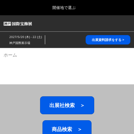
Press
ス
開催地で選ぶ
Escape
キ
to
ッ
close
HOME
グ
プ
the
ロ
2026年10月28日
し
ー
menu.
パシフィコ横浜/Pacifico Yokohama,Japan
2027/5/20 (木) - 22 (土)
バ
出展資料請求をする >
て
神戸国際展示場
ル
進
ナ
5月_神戸 国際宝飾展
ホーム
ビ
む
2027年05月20日
ゲ
神戸国際展示場/ Kobe International Exhibition Hall, Japan
ー
シ
ョ
10月_国際宝飾展 秋
ン
2026年10月28日
を
パシフィコ横浜/Pacifico Yokohama,Japan
折
り
た
出展社検索 ＞
1月_国際宝飾展
た
2027年01月27日
む
幕張メッセ/Makuhari Messe
商品検索 ＞