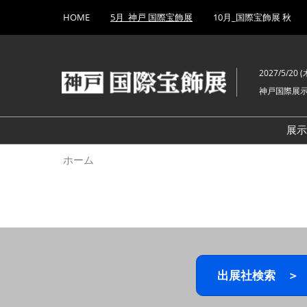
Press
ス
HOME
5月_神戸 国際宝飾展
10月_国際宝飾展 秋
Escape
キ
to
ッ
close
プ
the
2027/5/20 (木
し
menu.
神戸国際展
て
進
む
展
ホーム
出展社検索 ＞