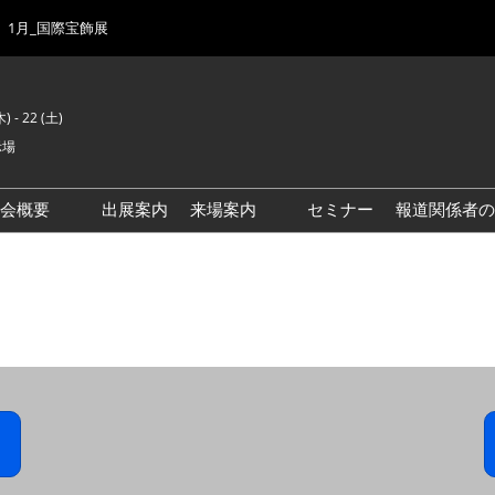
1月_国際宝飾展
) - 22 (土)
示場
示会概要
出展案内
来場案内
セミナー
報道関係者の
前回来場者数
会場風景
ゾーンマップ
IJK 出展社おすすめ商品ガイ
ド