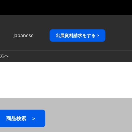
Japanese
出展資料請求をする >
Japanese
English
方へ
繁體中文
商品検索 ＞