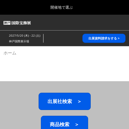
Press
ス
開催地で選ぶ
Escape
キ
to
ッ
close
HOME
グ
プ
the
ロ
2026年10月28日
し
ー
menu.
パシフィコ横浜/Pacifico Yokohama,Japan
2027/5/20 (木) - 22 (土)
バ
出展資料請求をする >
て
神戸国際展示場
ル
進
ナ
5月_神戸 国際宝飾展
ホーム
ビ
む
2027年05月20日
ゲ
神戸国際展示場/ Kobe International Exhibition Hall, Japan
ー
シ
ョ
10月_国際宝飾展 秋
ン
2026年10月28日
を
パシフィコ横浜/Pacifico Yokohama,Japan
折
り
た
出展社検索 ＞
1月_国際宝飾展
た
2027年01月27日
む
幕張メッセ/Makuhari Messe
商品検索 ＞