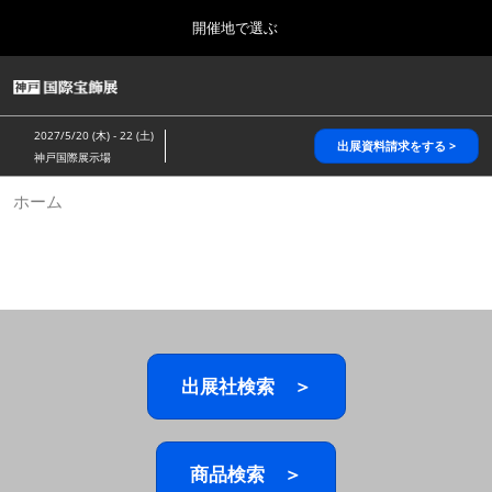
Press
ス
開催地で選ぶ
Escape
キ
to
ッ
close
HOME
グ
プ
the
ロ
2026年10月28日
し
ー
menu.
パシフィコ横浜/Pacifico Yokohama,Japan
2027/5/20 (木) - 22 (土)
バ
出展資料請求をする >
て
神戸国際展示場
ル
進
ナ
5月_神戸 国際宝飾展
ホーム
ビ
む
2027年05月20日
ゲ
神戸国際展示場/ Kobe International Exhibition Hall, Japan
ー
シ
ョ
10月_国際宝飾展 秋
ン
2026年10月28日
を
パシフィコ横浜/Pacifico Yokohama,Japan
折
り
た
出展社検索 ＞
1月_国際宝飾展
た
2027年01月27日
む
幕張メッセ/Makuhari Messe
商品検索 ＞