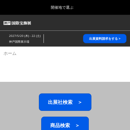
Press
ス
開催地で選ぶ
Escape
キ
to
ッ
close
HOME
グ
プ
the
ロ
2026年10月28日
し
ー
menu.
パシフィコ横浜/Pacifico Yokohama,Japan
2027/5/20 (木) - 22 (土)
バ
出展資料請求をする >
て
神戸国際展示場
ル
進
ナ
5月_神戸 国際宝飾展
ホーム
ビ
む
2027年05月20日
ゲ
神戸国際展示場/ Kobe International Exhibition Hall, Japan
ー
シ
ョ
10月_国際宝飾展 秋
ン
2026年10月28日
を
パシフィコ横浜/Pacifico Yokohama,Japan
折
り
た
出展社検索 ＞
1月_国際宝飾展
た
2027年01月27日
む
幕張メッセ/Makuhari Messe
商品検索 ＞