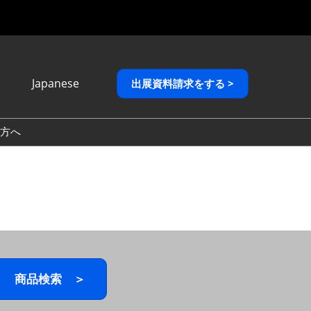
Japanese
出展資料請求をする >
Japanese
English
方へ
繁體中文
商品検索 ＞