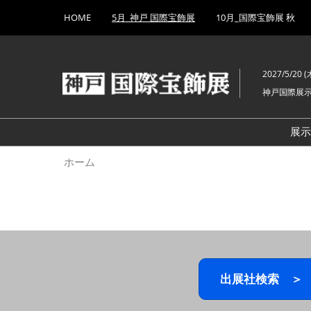
Press
ス
HOME
5月_神戸 国際宝飾展
10月_国際宝飾展 秋
Escape
キ
to
ッ
close
プ
the
2027/5/20 (木
し
menu.
神戸国際展
て
進
む
展
ホーム
出展社検索 ＞