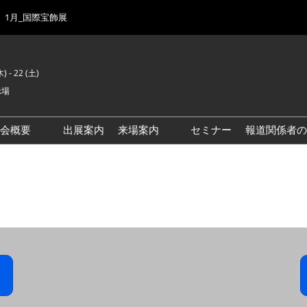
1月_国際宝飾展
) - 22 (土)
示場
示会概要
出展案内
来場案内
セミナー
報道関係者の
前回来場者数
会場風景
ゾーンマップ
IJK 出展社おすすめ商品ガイ
ド