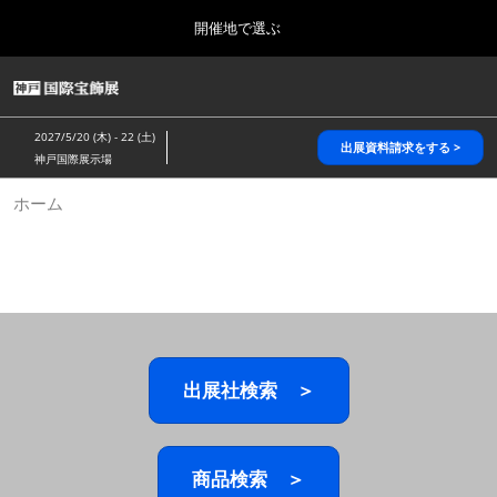
Press
ス
開催地で選ぶ
Escape
キ
to
ッ
close
HOME
グ
プ
the
ロ
2026年10月28日
し
ー
menu.
パシフィコ横浜/Pacifico Yokohama,Japan
2027/5/20 (木) - 22 (土)
バ
出展資料請求をする >
て
神戸国際展示場
ル
進
ナ
5月_神戸 国際宝飾展
ホーム
ビ
む
2027年05月20日
ゲ
神戸国際展示場/ Kobe International Exhibition Hall, Japan
ー
シ
ョ
10月_国際宝飾展 秋
ン
2026年10月28日
を
パシフィコ横浜/Pacifico Yokohama,Japan
折
り
た
出展社検索 ＞
1月_国際宝飾展
た
2027年01月27日
む
幕張メッセ/Makuhari Messe
商品検索 ＞