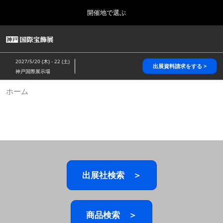
Press
ス
開催地で選ぶ
Escape
キ
to
ッ
close
HOME
グ
プ
the
ロ
2026年10月28日
し
ー
menu.
パシフィコ横浜/Pacifico Yokohama,Japan
2027/5/20 (木) - 22 (土)
バ
出展資料請求をする >
て
神戸国際展示場
ル
進
ナ
5月_神戸 国際宝飾展
ホーム
ビ
む
2027年05月20日
ゲ
神戸国際展示場/ Kobe International Exhibition Hall, Japan
ー
シ
ョ
10月_国際宝飾展 秋
ン
2026年10月28日
を
パシフィコ横浜/Pacifico Yokohama,Japan
折
り
た
出展社検索 ＞
1月_国際宝飾展
た
2027年01月27日
む
幕張メッセ/Makuhari Messe
商品検索 ＞