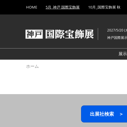
Press
ス
HOME
5月_神戸 国際宝飾展
10月_国際宝飾展 秋
Escape
キ
to
ッ
close
プ
the
2027/5/20 (木
し
menu.
神戸国際展
て
進
む
展
ホーム
出展社検索 ＞