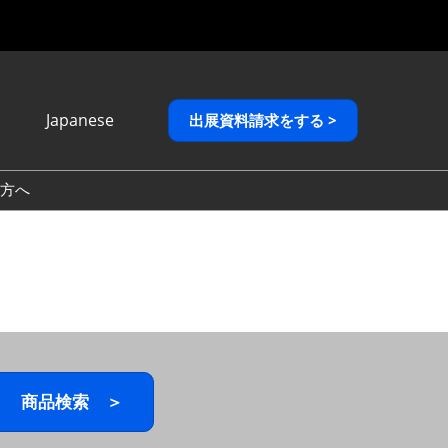
Japanese
出展資料請求をする >
Japanese
English
方へ
繁體中文
商品検索 ＞