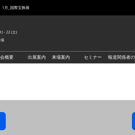
1月_国際宝飾展
) - 22 (土)
示場
示会概要
出展案内
来場案内
セミナー
報道関係者の
前回来場者数
会場風景
ゾーンマップ
IJK 出展社おすすめ商品ガイ
ド