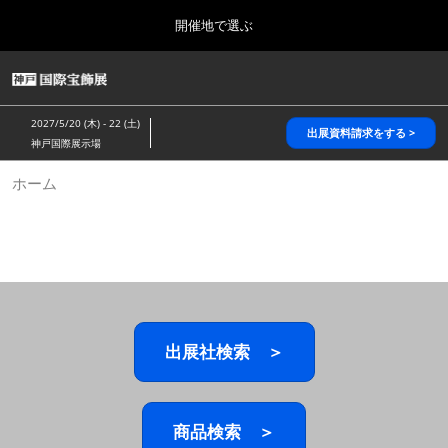
Press
ス
開催地で選ぶ
Escape
キ
to
ッ
close
HOME
グ
プ
the
ロ
2026年10月28日
し
ー
menu.
パシフィコ横浜/Pacifico Yokohama,Japan
2027/5/20 (木) - 22 (土)
バ
出展資料請求をする >
て
神戸国際展示場
ル
進
ナ
5月_神戸 国際宝飾展
ホーム
ビ
む
2027年05月20日
ゲ
神戸国際展示場/ Kobe International Exhibition Hall, Japan
ー
シ
ョ
10月_国際宝飾展 秋
ン
2026年10月28日
を
パシフィコ横浜/Pacifico Yokohama,Japan
折
り
た
出展社検索 ＞
1月_国際宝飾展
た
2027年01月27日
む
幕張メッセ/Makuhari Messe
商品検索 ＞