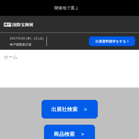
Press
ス
開催地で選ぶ
Escape
キ
to
ッ
close
HOME
グ
プ
the
ロ
2026年10月28日
し
ー
menu.
パシフィコ横浜/Pacifico Yokohama,Japan
2027/5/20 (木) - 22 (土)
バ
出展資料請求をする >
て
神戸国際展示場
ル
進
ナ
5月_神戸 国際宝飾展
ホーム
ビ
む
2027年05月20日
ゲ
神戸国際展示場/ Kobe International Exhibition Hall, Japan
ー
シ
ョ
10月_国際宝飾展 秋
ン
2026年10月28日
を
パシフィコ横浜/Pacifico Yokohama,Japan
折
り
た
出展社検索 ＞
1月_国際宝飾展
た
2027年01月27日
む
幕張メッセ/Makuhari Messe
商品検索 ＞