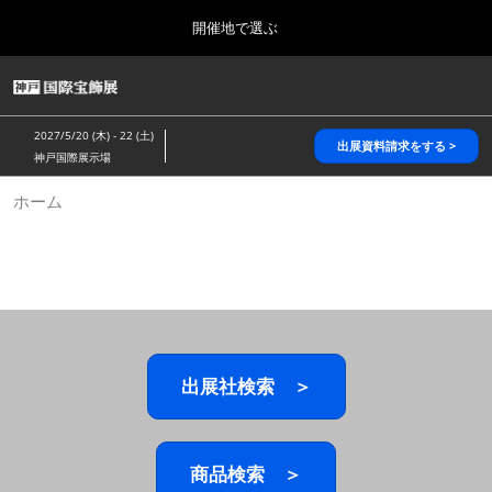
Press
ス
開催地で選ぶ
Escape
キ
to
ッ
close
HOME
グ
プ
the
ロ
2026年10月28日
し
ー
menu.
パシフィコ横浜/Pacifico Yokohama,Japan
2027/5/20 (木) - 22 (土)
バ
出展資料請求をする >
て
神戸国際展示場
ル
進
ナ
5月_神戸 国際宝飾展
ホーム
ビ
む
2027年05月20日
ゲ
神戸国際展示場/ Kobe International Exhibition Hall, Japan
ー
シ
ョ
10月_国際宝飾展 秋
ン
2026年10月28日
を
パシフィコ横浜/Pacifico Yokohama,Japan
折
り
た
出展社検索 ＞
1月_国際宝飾展
た
2027年01月27日
む
幕張メッセ/Makuhari Messe
商品検索 ＞