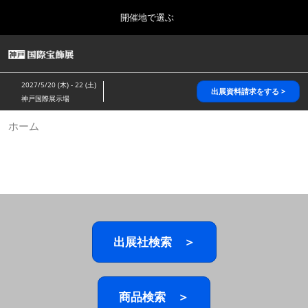
Press
ス
開催地で選ぶ
Escape
キ
to
ッ
close
HOME
グ
プ
the
ロ
2026年10月28日
し
ー
menu.
パシフィコ横浜/Pacifico Yokohama,Japan
2027/5/20 (木) - 22 (土)
バ
出展資料請求をする >
て
神戸国際展示場
ル
進
ナ
5月_神戸 国際宝飾展
ホーム
ビ
む
2027年05月20日
ゲ
神戸国際展示場/ Kobe International Exhibition Hall, Japan
ー
シ
ョ
10月_国際宝飾展 秋
ン
2026年10月28日
を
パシフィコ横浜/Pacifico Yokohama,Japan
折
り
た
出展社検索 ＞
1月_国際宝飾展
た
2027年01月27日
む
幕張メッセ/Makuhari Messe
商品検索 ＞