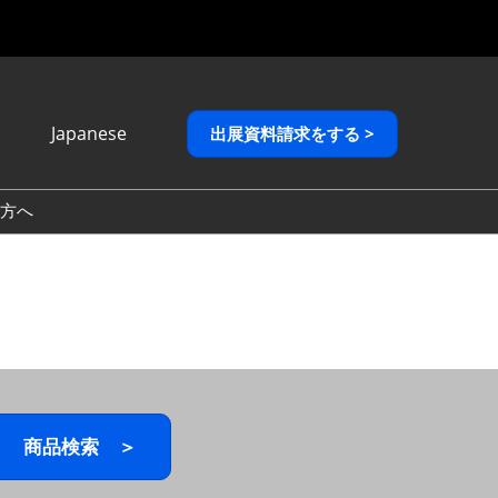
Japanese
出展資料請求をする >
Japanese
English
方へ
繁體中文
商品検索 ＞