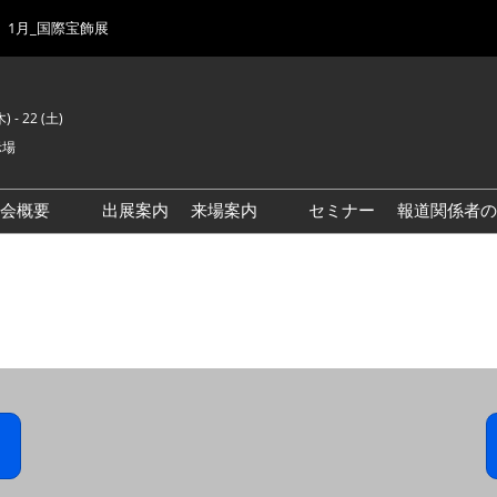
1月_国際宝飾展
) - 22 (土)
示場
示会概要
出展案内
来場案内
セミナー
報道関係者の
前回来場者数
会場風景
ゾーンマップ
IJK 出展社おすすめ商品ガイ
ド