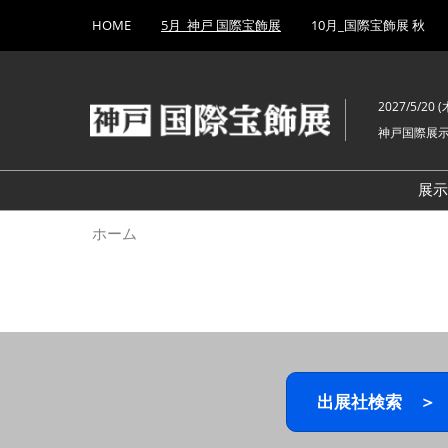
Press
ス
HOME
5月_神戸 国際宝飾展
10月_国際宝飾展 秋
Escape
キ
to
ッ
close
プ
the
2027/5/20 (木
し
menu.
神戸国際展
て
進
む
展
ホーム
出展社検索 ＞