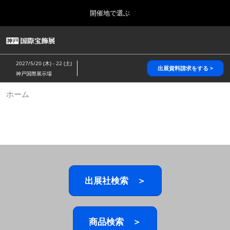
Press
ス
開催地で選ぶ
Escape
キ
to
ッ
close
HOME
グ
プ
the
ロ
2026年10月28日
し
ー
menu.
パシフィコ横浜/Pacifico Yokohama,Japan
2027/5/20 (木) - 22 (土)
バ
出展資料請求をする >
て
神戸国際展示場
ル
進
ナ
5月_神戸 国際宝飾展
ホーム
ビ
む
2027年05月20日
ゲ
神戸国際展示場/ Kobe International Exhibition Hall, Japan
ー
シ
ョ
10月_国際宝飾展 秋
ン
2026年10月28日
を
パシフィコ横浜/Pacifico Yokohama,Japan
折
り
た
出展社検索 ＞
1月_国際宝飾展
た
2027年01月27日
む
幕張メッセ/Makuhari Messe
商品検索 ＞