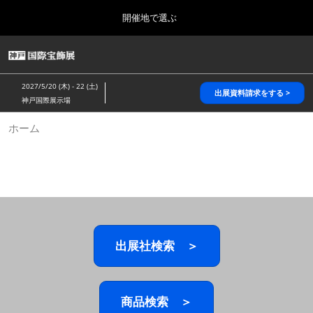
Press
ス
開催地で選ぶ
Escape
キ
to
ッ
close
HOME
グ
プ
the
ロ
2026年10月28日
し
ー
menu.
パシフィコ横浜/Pacifico Yokohama,Japan
2027/5/20 (木) - 22 (土)
バ
出展資料請求をする >
て
神戸国際展示場
ル
進
ナ
5月_神戸 国際宝飾展
ホーム
ビ
む
2027年05月20日
ゲ
神戸国際展示場/ Kobe International Exhibition Hall, Japan
ー
シ
ョ
10月_国際宝飾展 秋
ン
2026年10月28日
を
パシフィコ横浜/Pacifico Yokohama,Japan
折
り
た
出展社検索 ＞
1月_国際宝飾展
た
2027年01月27日
む
幕張メッセ/Makuhari Messe
商品検索 ＞