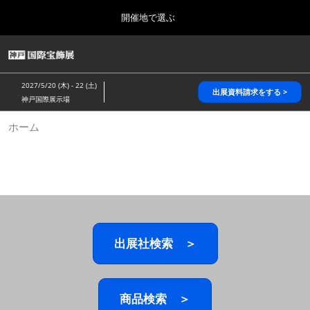
Press
ス
開催地で選ぶ
Escape
キ
to
ッ
close
HOME
グ
プ
the
ロ
2026年10月28日
し
ー
menu.
パシフィコ横浜/Pacifico Yokohama,Japan
2027/5/20 (木) - 22 (土)
バ
出展資料請求をする >
て
神戸国際展示場
ル
進
ナ
5月_神戸 国際宝飾展
ホーム
ビ
む
2027年05月20日
ゲ
神戸国際展示場/ Kobe International Exhibition Hall, Japan
ー
シ
ョ
10月_国際宝飾展 秋
ン
2026年10月28日
を
パシフィコ横浜/Pacifico Yokohama,Japan
折
り
た
出展社検索 ＞
1月_国際宝飾展
た
2027年01月27日
む
幕張メッセ/Makuhari Messe
商品検索 ＞