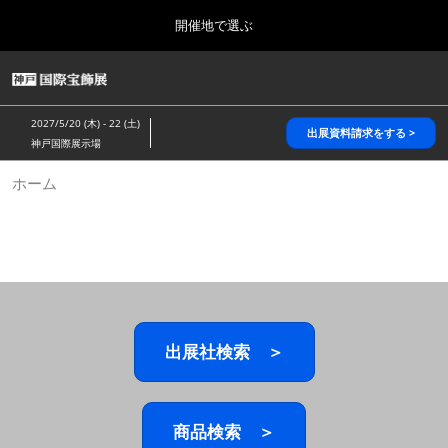
Press
ス
開催地で選ぶ
Escape
キ
to
ッ
close
HOME
グ
プ
the
ロ
2026年10月28日
し
ー
menu.
パシフィコ横浜/Pacifico Yokohama,Japan
2027/5/20 (木) - 22 (土)
バ
出展資料請求をする >
て
神戸国際展示場
ル
進
ナ
5月_神戸 国際宝飾展
ホーム
ビ
む
2027年05月20日
ゲ
神戸国際展示場/ Kobe International Exhibition Hall, Japan
ー
シ
ョ
10月_国際宝飾展 秋
ン
2026年10月28日
を
パシフィコ横浜/Pacifico Yokohama,Japan
折
り
た
出展社検索 ＞
1月_国際宝飾展
た
2027年01月27日
む
幕張メッセ/Makuhari Messe
商品検索 ＞