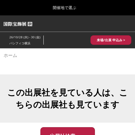
Press
ス
開催地で選ぶ
Escape
キ
to
ッ
close
HOME
グ
プ
the
ロ
2026年10月28日
し
ー
menu.
パシフィコ横浜/Pacifico Yokohama,Japan
26/10/28 (水) - 30 (金)
バ
来場/出展 申込み >
て
パシフィコ横浜
ル
進
ナ
10月 国際宝飾展 秋
ホーム
ビ
む
2026年10月28日
ゲ
パシフィコ横浜/Pacifico Yokohama,Japan
ー
シ
ョ
1月 国際宝飾展
ン
2027年01月27日
を
この出展社を見ている人は、こ
幕張メッセ/Makuhari Messe
折
り
ちらの出展社も見ています
た
5月 神戸 国際宝飾展
た
2027年05月20日
む
神戸国際展示場/ Kobe International Exhibition Hall, Japan