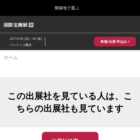
Press
ス
開催地で選ぶ
Escape
キ
to
ッ
close
HOME
グ
プ
the
ロ
2026年10月28日
し
ー
menu.
パシフィコ横浜/Pacifico Yokohama,Japan
26/10/28 (水) - 30 (金)
バ
来場/出展 申込み >
て
パシフィコ横浜
ル
進
ナ
10月 国際宝飾展 秋
ホーム
ビ
む
2026年10月28日
ゲ
パシフィコ横浜/Pacifico Yokohama,Japan
ー
シ
ョ
1月 国際宝飾展
ン
2027年01月27日
を
この出展社を見ている人は、こ
幕張メッセ/Makuhari Messe
折
り
ちらの出展社も見ています
た
5月 神戸 国際宝飾展
た
2027年05月20日
む
神戸国際展示場/ Kobe International Exhibition Hall, Japan