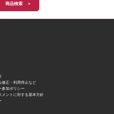
商品検索 ＞
針
る修正・利用停止など
ー参加ポリシー
スメントに対する基本方針
ー