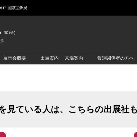
 神戸 国際宝飾展
 - 30 (金)
横浜
展示会概要
出展案内
来場案内
報道関係者の方へ
前回来場者数
会場風景
を見ている人は、こちらの出展社