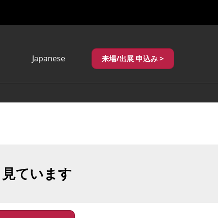
Japanese
来場/出展 申込み >
Japanese
English
繁體中文
も見ています