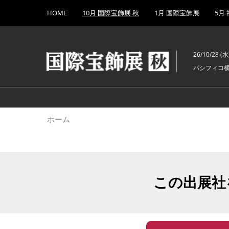
Press
ス
HOME
10月 国際宝飾展 秋
1月 国際宝飾展
5月
Escape
キ
to
ッ
close
プ
the
26/10/28 (水)
し
menu.
パシフィコ
て
進
む
ホーム
この出展社