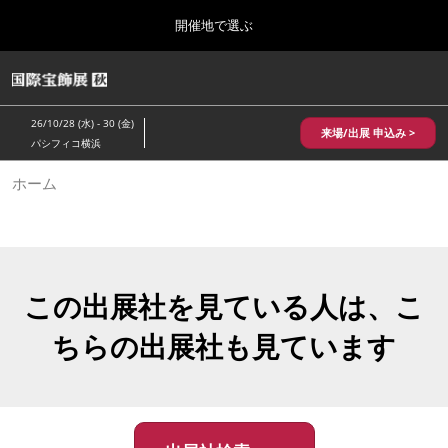
Press
ス
開催地で選ぶ
Escape
キ
to
ッ
close
HOME
グ
プ
the
ロ
2026年10月28日
し
ー
menu.
パシフィコ横浜/Pacifico Yokohama,Japan
26/10/28 (水) - 30 (金)
バ
来場/出展 申込み >
て
パシフィコ横浜
ル
進
ナ
10月 国際宝飾展 秋
ホーム
ビ
む
2026年10月28日
ゲ
パシフィコ横浜/Pacifico Yokohama,Japan
ー
シ
ョ
1月 国際宝飾展
ン
2027年01月27日
を
この出展社を見ている人は、こ
幕張メッセ/Makuhari Messe
折
り
ちらの出展社も見ています
た
5月 神戸 国際宝飾展
た
2027年05月20日
む
神戸国際展示場/ Kobe International Exhibition Hall, Japan