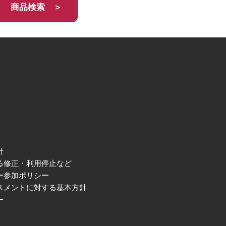
商品検索 ＞
針
る修正・利用停止など
ー参加ポリシー
スメントに対する基本方針
ー