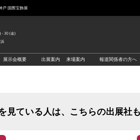
 神戸 国際宝飾展
 - 30 (金)
横浜
展示会概要
出展案内
来場案内
報道関係者の方へ
前回来場者数
会場風景
を見ている人は、こちらの出展社