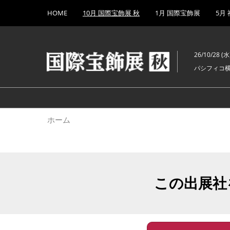
Press
ス
HOME
10月 国際宝飾展 秋
1月 国際宝飾展
5月
Escape
キ
to
ッ
close
プ
the
26/10/28 (水)
し
menu.
パシフィコ
て
進
む
ホーム
この出展社