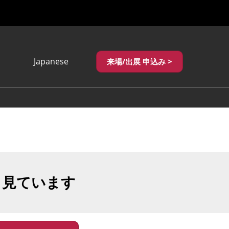
Japanese
来場/出展 申込み >
Japanese
English
繁體中文
も見ています