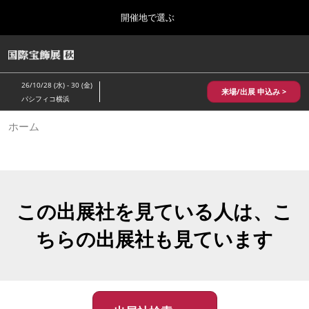
Press
ス
開催地で選ぶ
Escape
キ
to
ッ
close
HOME
グ
プ
the
ロ
2026年10月28日
し
ー
menu.
パシフィコ横浜/Pacifico Yokohama,Japan
26/10/28 (水) - 30 (金)
バ
来場/出展 申込み >
て
パシフィコ横浜
ル
進
ナ
10月 国際宝飾展 秋
ホーム
ビ
む
2026年10月28日
ゲ
パシフィコ横浜/Pacifico Yokohama,Japan
ー
シ
ョ
1月 国際宝飾展
ン
2027年01月27日
を
この出展社を見ている人は、こ
幕張メッセ/Makuhari Messe
折
り
ちらの出展社も見ています
た
5月 神戸 国際宝飾展
た
2027年05月20日
む
神戸国際展示場/ Kobe International Exhibition Hall, Japan