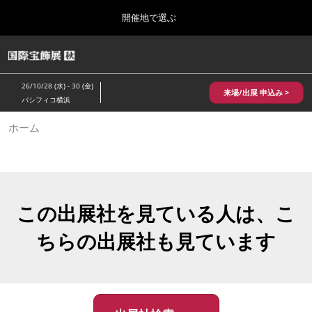
Press
ス
開催地で選ぶ
Escape
キ
to
ッ
close
HOME
グ
プ
the
ロ
2026年10月28日
し
ー
menu.
パシフィコ横浜/Pacifico Yokohama,Japan
26/10/28 (水) - 30 (金)
バ
来場/出展 申込み >
て
パシフィコ横浜
ル
進
ナ
10月 国際宝飾展 秋
ホーム
ビ
む
2026年10月28日
ゲ
パシフィコ横浜/Pacifico Yokohama,Japan
ー
シ
ョ
1月 国際宝飾展
ン
2027年01月27日
を
この出展社を見ている人は、こ
幕張メッセ/Makuhari Messe
折
り
ちらの出展社も見ています
た
5月 神戸 国際宝飾展
た
2027年05月20日
む
神戸国際展示場/ Kobe International Exhibition Hall, Japan