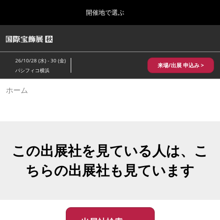
Press
ス
開催地で選ぶ
Escape
キ
to
ッ
close
HOME
グ
プ
the
ロ
2026年10月28日
し
ー
menu.
パシフィコ横浜/Pacifico Yokohama,Japan
26/10/28 (水) - 30 (金)
バ
来場/出展 申込み >
て
パシフィコ横浜
ル
進
ナ
10月 国際宝飾展 秋
ホーム
ビ
む
2026年10月28日
ゲ
パシフィコ横浜/Pacifico Yokohama,Japan
ー
シ
ョ
1月 国際宝飾展
ン
2027年01月27日
を
この出展社を見ている人は、こ
幕張メッセ/Makuhari Messe
折
り
ちらの出展社も見ています
た
5月 神戸 国際宝飾展
た
2027年05月20日
む
神戸国際展示場/ Kobe International Exhibition Hall, Japan