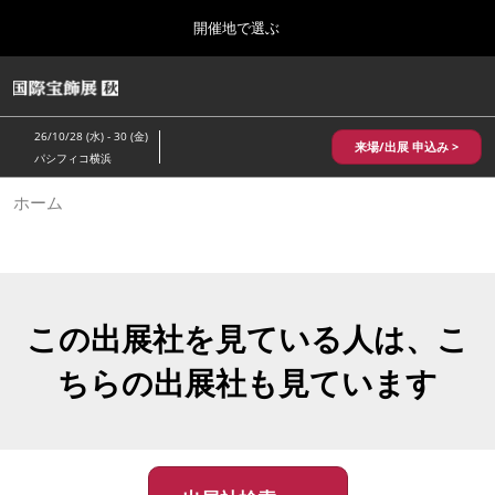
Press
ス
開催地で選ぶ
Escape
キ
to
ッ
close
HOME
グ
プ
the
ロ
2026年10月28日
し
ー
menu.
パシフィコ横浜/Pacifico Yokohama,Japan
26/10/28 (水) - 30 (金)
バ
来場/出展 申込み >
て
パシフィコ横浜
ル
進
ナ
10月 国際宝飾展 秋
ホーム
ビ
む
2026年10月28日
ゲ
パシフィコ横浜/Pacifico Yokohama,Japan
ー
シ
ョ
1月 国際宝飾展
ン
2027年01月27日
を
この出展社を見ている人は、こ
幕張メッセ/Makuhari Messe
折
り
ちらの出展社も見ています
た
5月 神戸 国際宝飾展
た
2027年05月20日
む
神戸国際展示場/ Kobe International Exhibition Hall, Japan