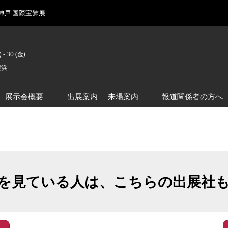
 神戸 国際宝飾展
 - 30 (金)
横浜
展示会概要
出展案内
来場案内
報道関係者の方へ
前回来場者数
会場風景
を見ている人は、こちらの出展社