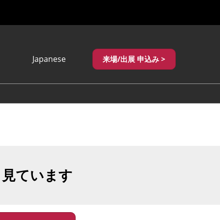
Japanese
来場/出展 申込み >
Japanese
English
繁體中文
も見ています