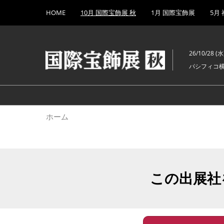
Press
ス
HOME
10月 国際宝飾展 秋
1月 国際宝飾展
5月
Escape
キ
to
ッ
close
プ
the
26/10/28 (水)
し
menu.
パシフィコ
て
進
む
ホーム
この出展社