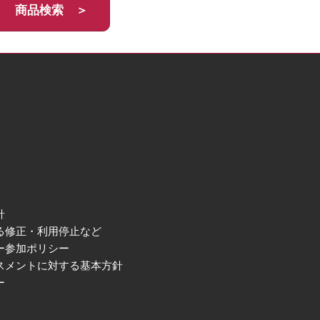
商品検索 ＞
針
る修正・利用停止など
ー参加ポリシー
スメントに対する基本方針
ー