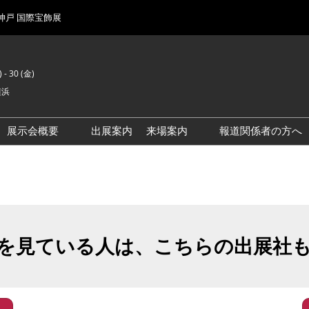
 神戸 国際宝飾展
 - 30 (金)
横浜
展示会概要
出展案内
来場案内
報道関係者の方へ
前回来場者数
会場風景
を見ている人は、こちらの出展社