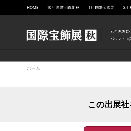
Press
ス
HOME
10月 国際宝飾展 秋
1月 国際宝飾展
5月
Escape
キ
to
ッ
close
プ
the
26/10/28 (水)
し
menu.
パシフィコ
て
進
む
ホーム
この出展社