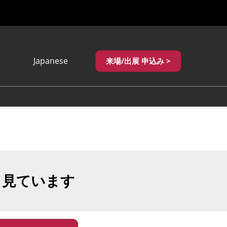
Japanese
来場/出展 申込み >
Japanese
English
繁體中文
も見ています