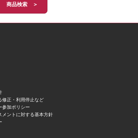
商品検索 ＞
針
る修正・利用停止など
ー参加ポリシー
スメントに対する基本方針
ー