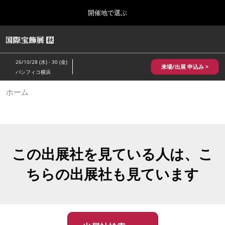
Press
ス
開催地で選ぶ
Escape
キ
to
ッ
close
HOME
グ
プ
the
ロ
2026年10月28日
し
ー
menu.
パシフィコ横浜/Pacifico Yokohama,Japan
26/10/28 (水) - 30 (金)
バ
来場/出展 申込み >
て
パシフィコ横浜
ル
進
ナ
10月 国際宝飾展 秋
ホーム
ビ
む
2026年10月28日
ゲ
パシフィコ横浜/Pacifico Yokohama,Japan
ー
シ
ョ
1月 国際宝飾展
ン
2027年01月27日
を
この出展社を見ている人は、こ
幕張メッセ/Makuhari Messe
折
り
ちらの出展社も見ています
た
5月 神戸 国際宝飾展
た
2027年05月20日
む
神戸国際展示場/ Kobe International Exhibition Hall, Japan